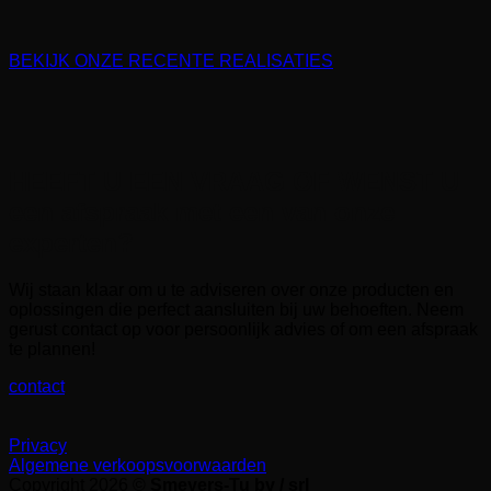
BEKIJK ONZE RECENTE REALISATIES
HEEFT U EEN VRAAG OF WENST U
een afspraak met een van onze
experten?
Wij staan klaar om u te adviseren over onze producten en
oplossingen die perfect aansluiten bij uw behoeften. Neem
gerust contact op voor persoonlijk advies of om een afspraak
te plannen!
contact
Privacy
Algemene verkoopsvoorwaarden
Copyright 2026 ©
Smeyers-Tu bv / srl